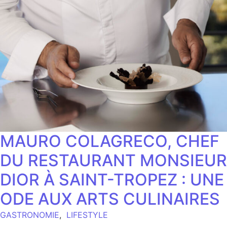
MAURO COLAGRECO, CHEF
DU RESTAURANT MONSIEUR
DIOR À SAINT-TROPEZ : UNE
ODE AUX ARTS CULINAIRES
GASTRONOMIE
,
LIFESTYLE